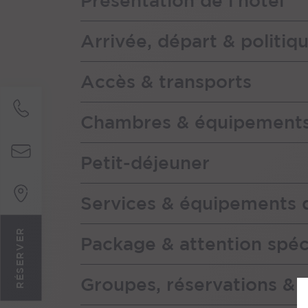
Présentation de l'hôtel
Arrivée, départ & politiq
Accès & transports
Chambres & équipement
Petit-déjeuner
Services & équipements d
RÉSERVER
Package & attention spéc
Groupes, réservations & 