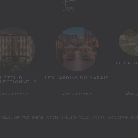
LE PATI
HÔTEL DU
LES JARDINS DU MARAIS
LECTIONNEUR
Paris, France
Paris, France
Paris
DEUS : IWPAR723 - SABRE : IW21755 - GALILEO/APOLLO : IW29137 - WORLDSPAN : IW9