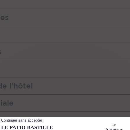
ues
s
e l'hôtel
iale
informations pratiques