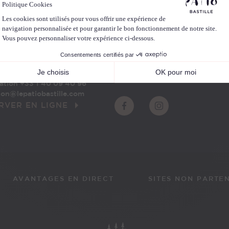
 CONTACTER
ABONNEZ-VOUS À NOTRE
rd
+33 1 40 09 40 00
ation +33 1 40 09 40 96
ion@lepatiobastille.com
RVER EN LIGNE
AVANTAGES EN DIRECT
SITES NON PARTE