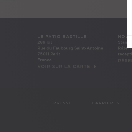
LE PATIO BASTILLE
NOUS
289 bis
Standa
Rue du Faubourg Saint-Antoine
Réserv
75011 Paris
recept
France
RÉSE
VOIR SUR LA CARTE
PRESSE
CARRIÉRES